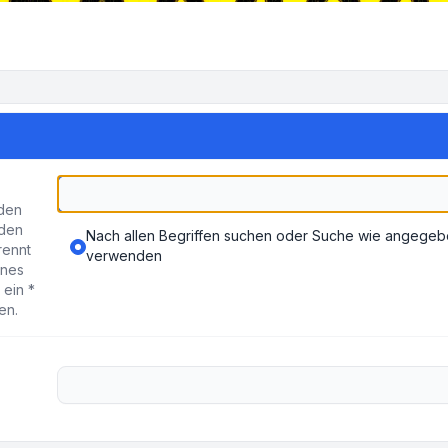
rden
nden
Nach allen Begriffen suchen oder Suche wie angege
rennt
verwenden
ines
ein *
en.