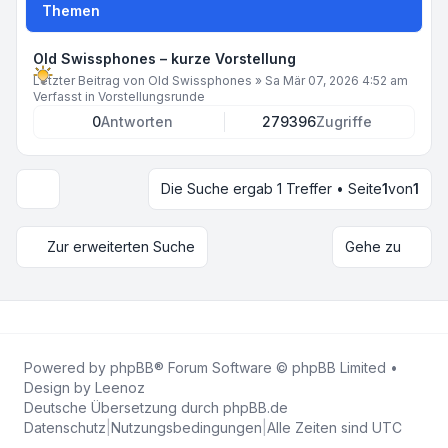
Themen
Old Swissphones – kurze Vorstellung
Letzter Beitrag von
Old Swissphones
»
Sa Mär 07, 2026 4:52 am
Verfasst in
Vorstellungsrunde
0
Antworten
279396
Zugriffe
Die Suche ergab 1 Treffer • Seite
1
von
1
Anzeige- und Sortierungs-Einstellungen
Zur erweiterten Suche
Gehe zu
Powered by
phpBB
® Forum Software © phpBB Limited •
Design by
Leenoz
Deutsche Übersetzung durch
phpBB.de
Datenschutz
|
Nutzungsbedingungen
|
Alle Zeiten sind
UTC